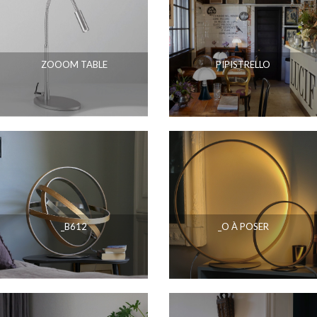
ZOOOM TABLE
PIPISTRELLO
_B612
_O À POSER