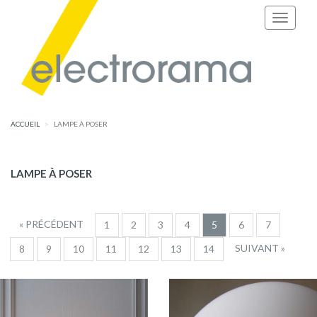
ACCUEIL
LAMPE À POSER
LAMPE À POSER
« PRÉCÉDENT
1
2
3
4
5
6
7
SUIVANT »
8
9
10
11
12
13
14