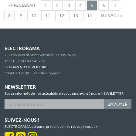
« PRÉCÉDENT
1
2
3
4
5
6
7
SUIVANT »
8
9
10
11
12
13
14
ELECTRORAMA
7-11 boulevard Saint Germain - 75005 PARIS
Tél. :
+33 (0)1 43 54 32 62
HORAIRES D'OUVERTURE
10h00 à 19h00 du Mardi au Samedi
NEWSLETTER
Soyez informés de nos actualités en vous inscrivant à notre NEWSLETTER
ENVOYER
SUIVEZ-NOUS !
ELECTRORAMA est aussi présent sur les réseaux sociaux