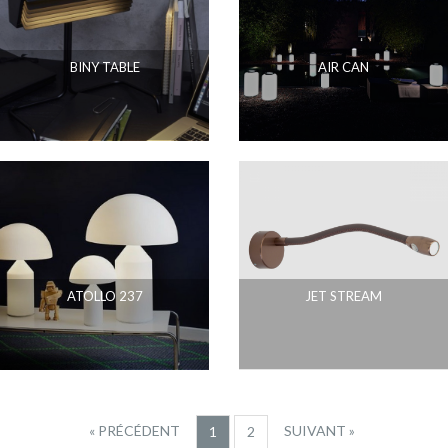
BINY TABLE
AIR CAN
ATOLLO 237
JET STREAM
« PRÉCÉDENT
SUIVANT »
1
2