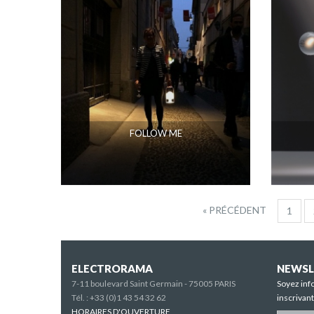
FOLLOW ME
« PRÉCÉDENT
1
ELECTRORAMA
NEWSL
7-11 boulevard Saint Germain - 75005 PARIS
Soyez inf
Tél. :
+33 (0)1 43 54 32 62
inscrivan
HORAIRES D'OUVERTURE