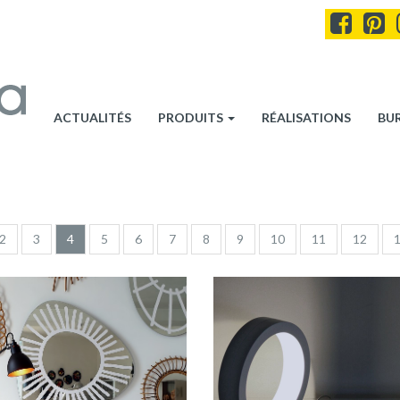
ACTUALITÉS
PRODUITS
RÉALISATIONS
BU
2
3
4
5
6
7
8
9
10
11
12