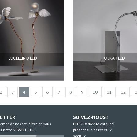
LUCELLINO LED
OSKAR LED
2
3
4
5
6
7
8
9
10
11
12
ETTER
SUIVEZ-NOUS !
ormés de nos actualités en vous
ELECTRORAMA est aussi
t à notre NEWSLETTER
présent sur les réseaux
sociaux