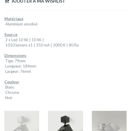
AJOUTER A MA WISHLIST
Matériaux
Aluminium anodisé
Source
2 x Led 10 W. | 10 W. |
1010 lumens x1 | 350 mA | 3000 K | 80 Ra
Dimensions
Tige: 79mm
Longueur: 184mm
Largeur: 76mm
Couleur
Blanc
Chrome
Noir