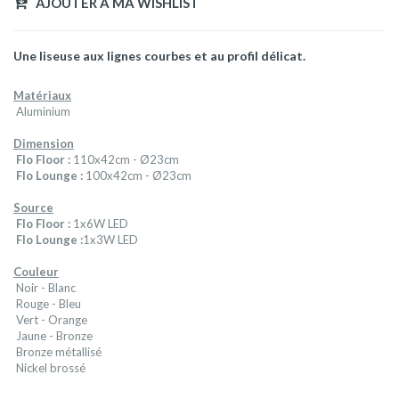
AJOUTER A MA WISHLIST
Une liseuse aux lignes courbes et au profil délicat.
Matériaux
Aluminium
Dimension
Flo Floor :
110x42cm - Ø23cm
Flo Lounge :
100x42cm - Ø23cm
Source
Flo Floor :
1x6W LED
Flo Lounge :
1x3W LED
Couleur
Noir - Blanc
Rouge - Bleu
Vert - Orange
Jaune - Bronze
Bronze métallisé
Nickel brossé