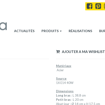
ACTUALITÉS
PRODUITS
RÉALISATIONS
BU
AJOUTER A MA WISHLIST
Matériaux
Acier
Source
1X E14 40W
Dimensions
Long bras
: L 38.8 cm
Petit bras
: L 20 cm
Abat-jour : Ø 14 cm x H 17.5 cm