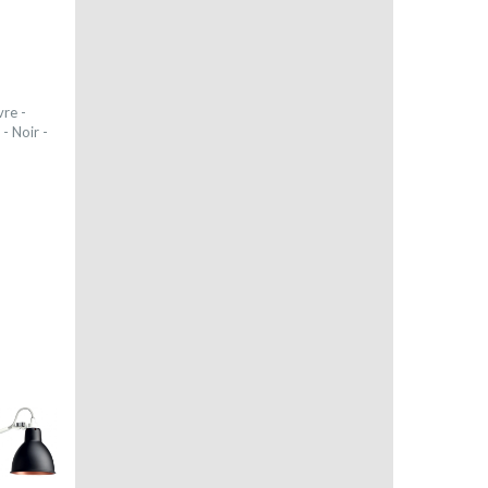
vre -
 - Noir -