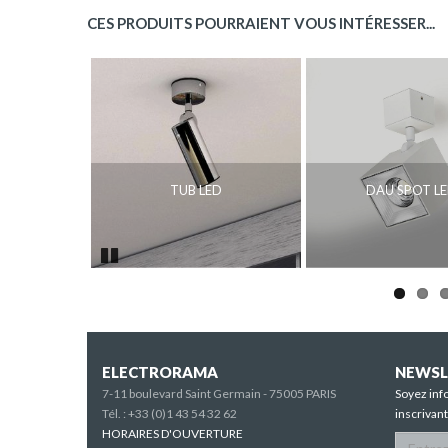
CES PRODUITS POURRAIENT VOUS INTÉRESSER...
TUB LED
DAU SPOT L
Pause
ELECTRORAMA
NEWSL
7-11 boulevard Saint Germain - 75005 PARIS
Soyez inf
Tél. :
+33 (0)1 43 54 32 62
inscrivan
HORAIRES D'OUVERTURE