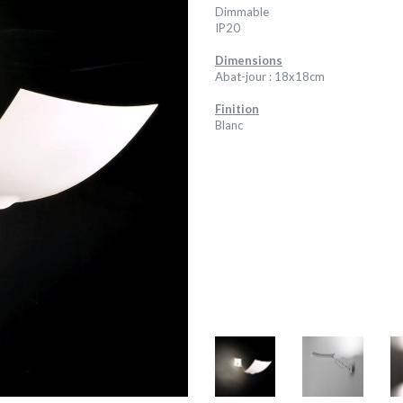
Dimmable
IP20
Dimensions
Abat-jour : 18x18cm
Finition
Blanc