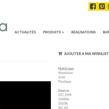
ACTUALITÉS
PRODUITS
RÉALISATIONS
BU
AJOUTER A MA WISHLIST
Matériaux
Aluminium
Acier
Plastique
Source
LED 20W
1600lm
3000K
IRC 90