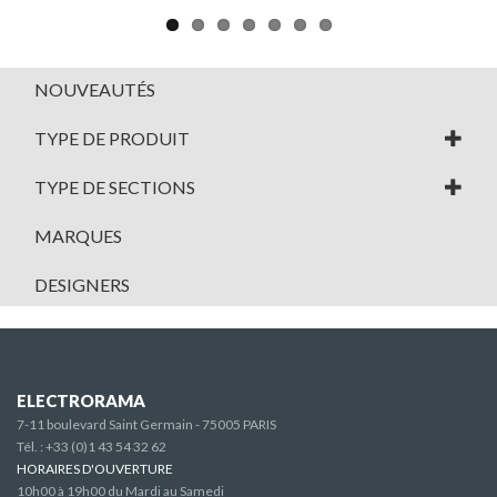
Pause
NOUVEAUTÉS
TYPE DE PRODUIT
TYPE DE SECTIONS
MARQUES
DESIGNERS
ELECTRORAMA
7-11 boulevard Saint Germain - 75005 PARIS
Tél. :
+33 (0)1 43 54 32 62
HORAIRES D'OUVERTURE
10h00 à 19h00 du Mardi au Samedi