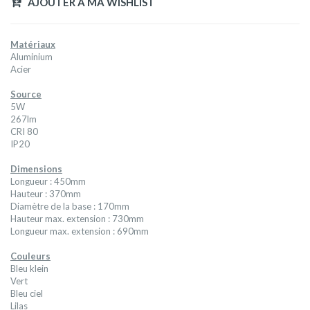
AJOUTER A MA WISHLIST
Matériaux
Aluminium
Acier
Source
5W
267lm
CRI 80
IP20
Dimensions
Longueur : 450mm
Hauteur : 370mm
Diamètre de la base : 170mm
Hauteur max. extension : 730mm
Longueur max. extension : 690mm
Couleurs
Bleu klein
Vert
Bleu ciel
Lilas