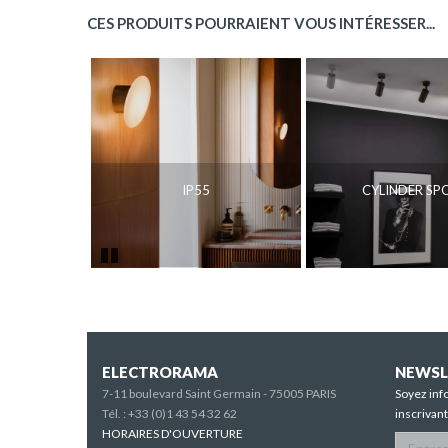
CES PRODUITS POURRAIENT VOUS INTÉRESSER...
IP55
CYLINDER SP
Pause
ELECTRORAMA
NEWSL
7-11 boulevard Saint Germain - 75005 PARIS
Soyez inf
Tél. :
+33 (0)1 43 54 32 62
inscrivan
HORAIRES D'OUVERTURE