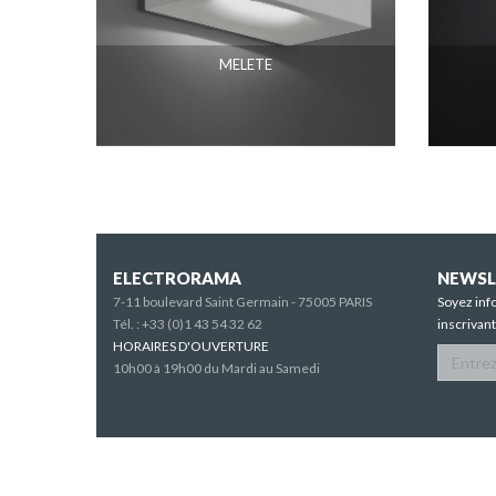
MELETE
ELECTRORAMA
NEWSL
7-11 boulevard Saint Germain - 75005 PARIS
Soyez inf
Tél. :
+33 (0)1 43 54 32 62
inscrivan
HORAIRES D'OUVERTURE
10h00 à 19h00 du Mardi au Samedi