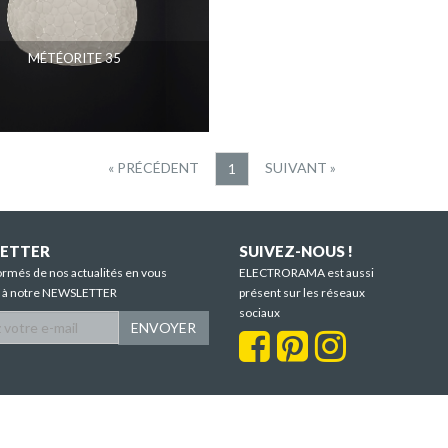
MÉTÉORITE 35
« PRÉCÉDENT
SUIVANT »
1
ETTER
SUIVEZ-NOUS !
ormés de nos actualités en vous
ELECTRORAMA est aussi
t à notre NEWSLETTER
présent sur les réseaux
sociaux
ENVOYER