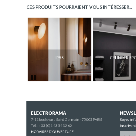
CES PRODUITS POURRAIENT VOUS INTÉRESSER...
IP55
CYLINDER SP
Pause
ELECTRORAMA
NEWSL
7-11 boulevard Saint Germain - 75005 PARIS
Soyez inf
Tél. :
+33 (0)1 43 54 32 62
inscrivan
HORAIRES D'OUVERTURE